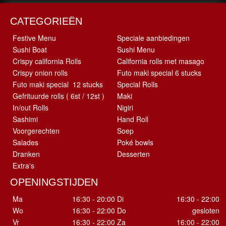
CATEGORIEËN
Festive Menu
Speciale aanbiedingen
Sushi Boat
Sushi Menu
Crispy california Rolls
California rolls met masago
Crispy onion rolls
Futo maki special 6 stucks
Futo maki special 12 stucks
Special Rolls
Gefrituurde rolls ( 6st / 12st )
Maki
In/out Rolls
Nigiri
Sashimi
Hand Roll
Voorgerechten
Soep
Salades
Poké bowls
Dranken
Desserten
Extra's
OPENINGSTIJDEN
Ma
16:30 - 20:00
Di
16:30 - 22:00
Wo
16:30 - 22:00
Do
gesloten
Vr
16:30 - 22:00
Za
16:00 - 22:00