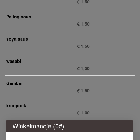
€ 1,50
Paling saus
€ 1,50
soya saus
€ 1,50
wasabi
€ 1,50
Gember
€ 1,50
kroepoek
€ 1,00
Winkelmandje (
0
#)