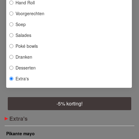
Hand Roll
Voorgerechten
Soep
Salades
Poké bowls
Dranken
Desserten
Extra's
-
5
% korting!
Extra's
Pikante mayo